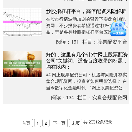
其**安全低门槛、....
炒股指杠杆平台，高倍配资风险解析
在股市行情波动加剧的背景下实盘合规配
资网，不少投资者希望通过“杠杆”放大收
益，于是各类炒股指杠杆平台应运而生。
这些平台打着“高倍配资”“快速盈利”的旗
阅读：
191
栏目：
股票配资平台
号，吸引了....
好的，这里有几个针对“网上股票配资
公司”关键词、适合百度收录的标题，
均在以内：
## 网上股票配资公司：机遇与风险并存实
盘合规配资网，投资者如何明智选择？ 在
当今数字化金融时代，“网上股票配资公司”
已成为许多投资者扩大交易规模的热门选
阅读：
134
栏目：
实盘合规配资网
择。随....
共
2
页
12
条记录
首页
1
2
下一页
末页