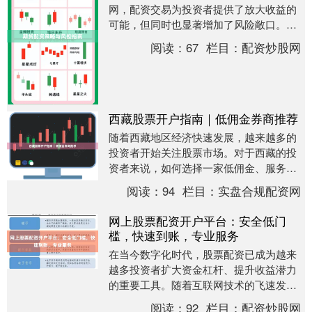
网，配资交易为投资者提供了放大收益的
可能，但同时也显著增加了风险敞口。本
文将系统梳理期货配资的核心策略与风险
阅读：
67
栏目：
配资炒股网
控制方法，帮助交....
西藏股票开户指南｜低佣金券商推荐
随着西藏地区经济快速发展，越来越多的
投资者开始关注股票市场。对于西藏的投
资者来说，如何选择一家低佣金、服务优
质的券商实盘合规配资网，是开户前需要
阅读：
94
栏目：
实盘合规配资网
重点考虑的问题。....
网上股票配资开户平台：安全低门
槛，快速到账，专业服务
在当今数字化时代，股票配资已成为越来
越多投资者扩大资金杠杆、提升收益潜力
的重要工具。随着互联网技术的飞速发
展，网上股票配资开户平台应运而生，以
阅读：
92
栏目：
配资炒股网