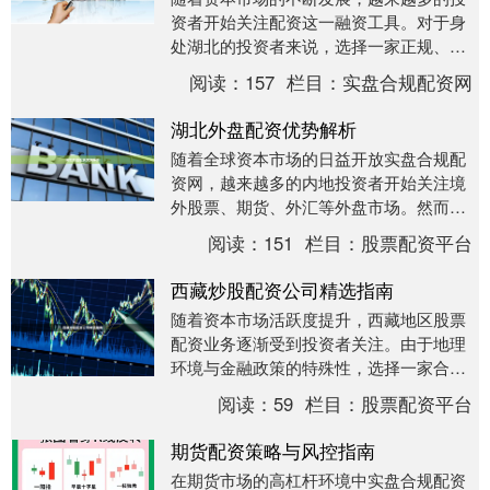
资者开始关注配资这一融资工具。对于身
处湖北的投资者来说，选择一家正规、安
全的配资平台至关重要。本文将为您详细
阅读：
157
栏目：
实盘合规配资网
介绍湖北配资平台....
湖北外盘配资优势解析
随着全球资本市场的日益开放实盘合规配
资网，越来越多的内地投资者开始关注境
外股票、期货、外汇等外盘市场。然而，
由于资金出境限制、开户门槛高等问题，
阅读：
151
栏目：
股票配资平台
普通投资者直接参....
西藏炒股配资公司精选指南
随着资本市场活跃度提升，西藏地区股票
配资业务逐渐受到投资者关注。由于地理
环境与金融政策的特殊性，选择一家合
规、安全的配资公司成为关键。本文将从
阅读：
59
栏目：
股票配资平台
资质审核、服务模式....
期货配资策略与风控指南
在期货市场的高杠杆环境中实盘合规配资