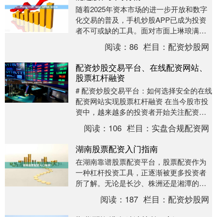
随着2025年资本市场的进一步开放和数字
化交易的普及，手机炒股APP已成为投资
者不可或缺的工具。面对市面上琳琅满目
的选择，如何挑选一款兼具低佣金、智能
阅读：
86
栏目：
配资炒股网
选股与实时....
配资炒股交易平台、在线配资网站、
股票杠杆融资
# 配资炒股交易平台：如何选择安全的在线
配资网站实现股票杠杆融资 在当今股市投
资中，越来越多的投资者开始关注配资炒
股交易平台，通过在线配资网站获得股票
阅读：
106
栏目：
实盘合规配资网
杠杆融资，....
湖南股票配资入门指南
在湖南靠谱股票配资平台，股票配资作为
一种杠杆投资工具，正逐渐被更多投资者
所了解。无论是长沙、株洲还是湘潭的股
民，都可能听说过“配资”这个词。但对于新
阅读：
187
栏目：
配资炒股网
手来说，配资....