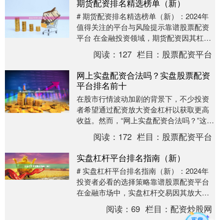
期货配资排名精选榜单（新）
# 期货配资排名精选榜单（新）：2024年
值得关注的平台与风险提示靠谱股票配资
平台 在金融投资领域，期货配资因其杠杆
效应和灵活的交易机制，吸引了大量投资
阅读：
127
栏目：
股票配资平台
者的关注....
网上实盘配资合法吗？实盘股票配资
平台排名前十
在股市行情波动加剧的背景下，不少投资
者希望通过配资放大资金杠杆以获取更高
收益。然而，“网上实盘配资合法吗？”这一
问题始终困扰着众多投资者。本文将深入
阅读：
172
栏目：
股票配资平台
探讨配资的法....
实盘杠杆平台排名指南（新）
# 实盘杠杆平台排名指南（新）：2024年
投资者必看的选择策略靠谱股票配资平台
在金融市场中，实盘杠杆交易因其放大收
益的特性，吸引了大量投资者。然而，随
阅读：
69
栏目：
配资炒股网
着平台数....