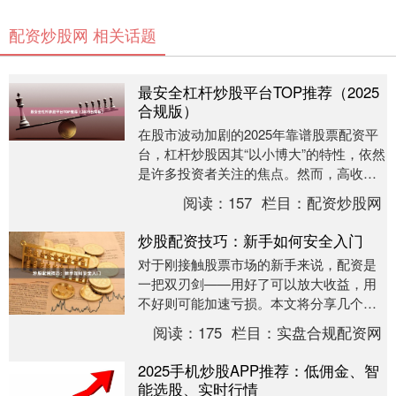
配资炒股网 相关话题
最安全杠杆炒股平台TOP推荐（2025
合规版）
在股市波动加剧的2025年靠谱股票配资平
台，杠杆炒股因其“以小博大”的特性，依然
是许多投资者关注的焦点。然而，高收益
往往伴随高风险，选择一个合规、安全的
阅读：
157
栏目：
配资炒股网
平台是保....
炒股配资技巧：新手如何安全入门
对于刚接触股票市场的新手来说，配资是
一把双刃剑——用好了可以放大收益，用
不好则可能加速亏损。本文将分享几个核
心技巧，帮助新手安全迈出第一步。 ##
阅读：
175
栏目：
实盘合规配资网
一、先学习，....
2025手机炒股APP推荐：低佣金、智
能选股、实时行情