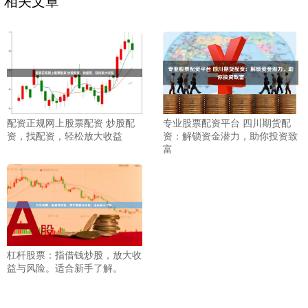
相关文章
配资正规网上股票配资 炒股配
专业股票配资平台 四川期货配
资，找配资，轻松放大收益
资：解锁资金潜力，助你投资致
富
杠杆股票：指借钱炒股，放大收
益与风险。适合新手了解。