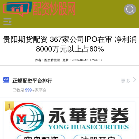
贵阳期货配资 367家公司IPO在审 净利润
8000万元以上占60%
作者：配资炒股票
更新：2025-04-16 17:44:07
正规配资平台排行
更多
已收录
999
+家平台