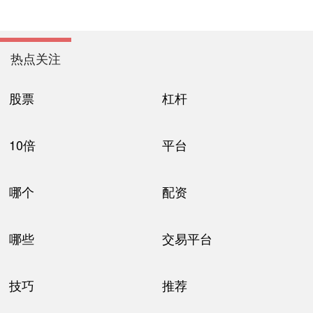
热点关注
股票
杠杆
10倍
平台
哪个
配资
哪些
交易平台
技巧
推荐