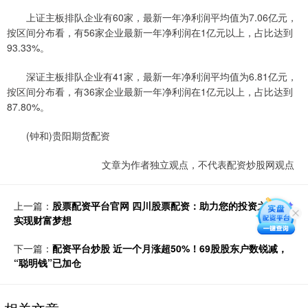
上证主板排队企业有60家，最新一年净利润平均值为7.06亿元，
按区间分布看，有56家企业最新一年净利润在1亿元以上，占比达到
93.33%。
深证主板排队企业有41家，最新一年净利润平均值为6.81亿元，
按区间分布看，有36家企业最新一年净利润在1亿元以上，占比达到
87.80%。
(钟和)贵阳期货配资
文章为作者独立观点，不代表配资炒股网观点
上一篇：
股票配资平台官网 四川股票配资：助力您的投资之旅，
实现财富梦想
下一篇：
配资平台炒股 近一个月涨超50%！69股股东户数锐减，
“聪明钱”已加仓