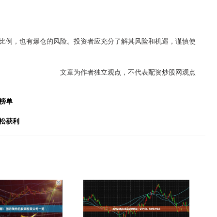
比例，也有爆仓的风险。投资者应充分了解其风险和机遇，谨慎使
文章为作者独立观点，不代表配资炒股网观点
榜单
松获利