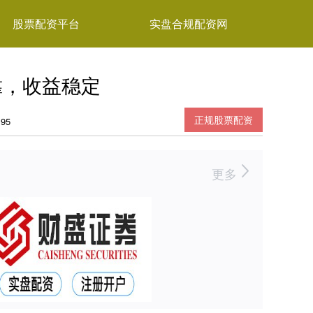
股票配资平台
实盘合规配资网
靠，收益稳定
正规股票配资
95
更多