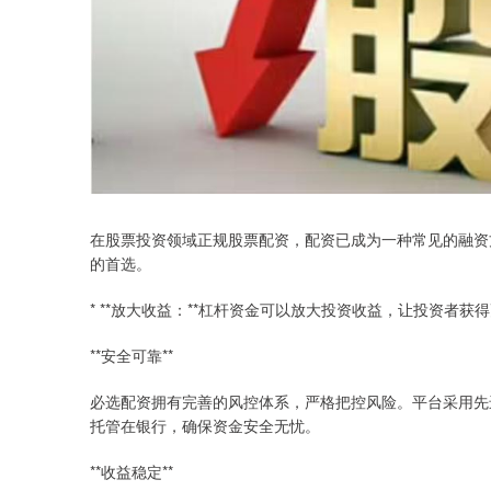
在股票投资领域正规股票配资，配资已成为一种常见的融资
的首选。
* **放大收益：**杠杆资金可以放大投资收益，让投资者获
**安全可靠**
必选配资拥有完善的风控体系，严格把控风险。平台采用先
托管在银行，确保资金安全无忧。
**收益稳定**