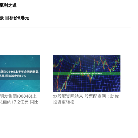
赢利之道
级 目标价8港元
发集团(00846)上
炒股配资网站来 股票配资网：助你
额约17.2亿元 同比
投资更轻松