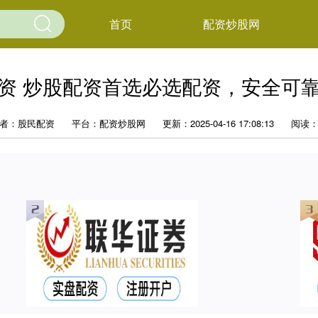
首页
配资炒股网
资 炒股配资首选必选配资，安全可
者：股民配资
平台：配资炒股网
更新：2025-04-16 17:08:13
阅读：