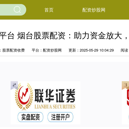
首页
配资炒股网
平台 烟台股票配资：助力资金放大
：股票配资收费
平台：配资炒股网
更新：2025-05-29 10:04:29
阅读