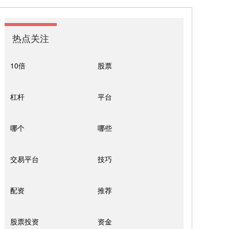
热点关注
10倍
股票
杠杆
平台
哪个
哪些
交易平台
技巧
配资
推荐
股票投资
资金