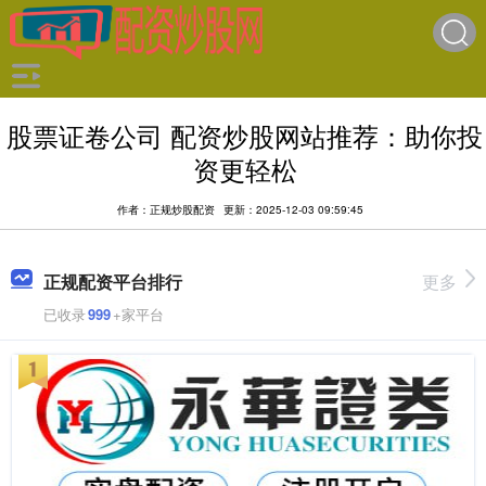
股票证卷公司 配资炒股网站推荐：助你投
资更轻松
作者：正规炒股配资
更新：2025-12-03 09:59:45
正规配资平台排行
更多
已收录
999
+家平台