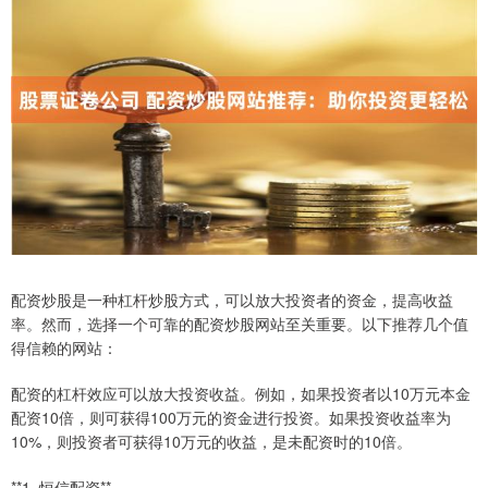
配资炒股是一种杠杆炒股方式，可以放大投资者的资金，提高收益
率。然而，选择一个可靠的配资炒股网站至关重要。以下推荐几个值
得信赖的网站：
配资的杠杆效应可以放大投资收益。例如，如果投资者以10万元本金
配资10倍，则可获得100万元的资金进行投资。如果投资收益率为
10%，则投资者可获得10万元的收益，是未配资时的10倍。
**1. 恒信配资**